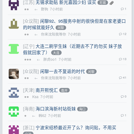
[江苏]
无锡求助贴 新光嘉园少妇 误买
无锡
←
野狗
7小时前
1
⭐⭐
[众议院]
闲聊92、95服务中射的很快但是在家老婆口
的时候就能好久
闲聊
←
你来沈阳我等你
7小时前
12
⭐⭐
[辽宁]
大连二刷学生妹（近期去不了的勿买 妹子放
假就回家了）
大连
←
胖虎oo1
7小时前
13
⭐⭐⭐
[众议院]
闲聊一去不复返的时代
闲聊
←
你来沈阳我等你
7小时前
41
⭐⭐
[天津]
南开熙悦汇
南开
Ksa
7小时前
0
⭐⭐
[海南]
海口滨海新村站街妹
海口
←
韩62
7小时前
1
⭐
[浙江]
宁波宋绍桥最近开了么？询问贴，不用买