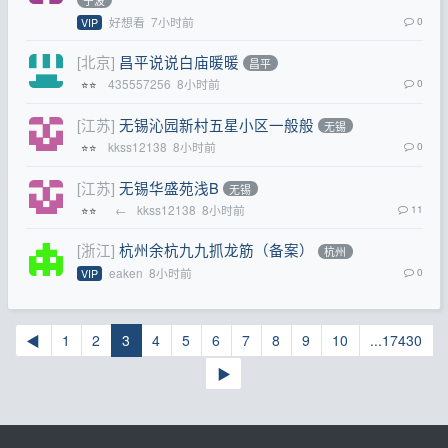
宁波
好想看
7小时前
0
VIP
[北京]
昌平说说白庙暖暖
昌平
435557256
8小时前
0
⭐⭐
[江苏]
无锡沁园新村五星小区一般般
无锡
kkss12138
8小时前
0
⭐⭐
[江苏]
无锡华盛苑浅B
无锡
←
kkss12138
8小时前
11
⭐⭐
[浙江]
杭州余杭九九抓龙筋（备案）
杭州
eaken
8小时前
0
VIP
◀
1
2
3
4
5
6
7
8
9
10
...17430
▶