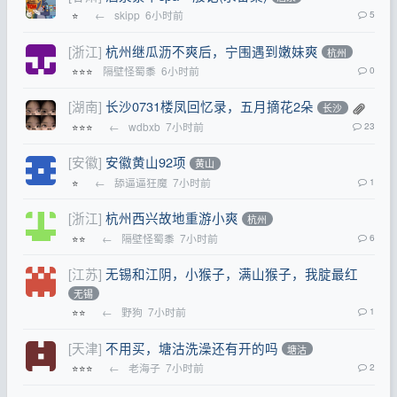
←
skipp
6小时前
5
⭐
[浙江]
杭州继瓜沥不爽后，宁围遇到嫩妹爽
杭州
隔壁怪蜀黍
6小时前
0
⭐⭐⭐
[湖南]
长沙0731楼凤回忆录，五月摘花2朵
长沙
←
wdbxb
7小时前
23
⭐⭐⭐
[安徽]
安徽黄山92项
黄山
←
舔逼逼狂魔
7小时前
1
⭐
[浙江]
杭州西兴故地重游小爽
杭州
←
隔壁怪蜀黍
7小时前
6
⭐⭐
[江苏]
无锡和江阴，小猴子，满山猴子，我腚最红
无锡
←
野狗
7小时前
1
⭐⭐
[天津]
不用买，塘沽洗澡还有开的吗
塘沽
←
老海子
7小时前
2
⭐⭐⭐