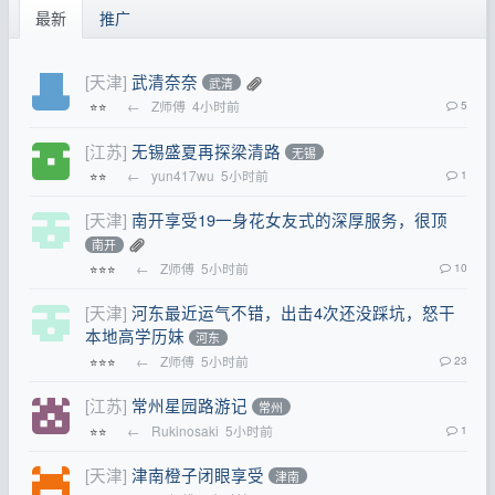
最新
推广
[天津]
武清奈奈
武清
←
Z师傅
4小时前
5
⭐⭐
[江苏]
无锡盛夏再探梁清路
无锡
←
yun417wu
5小时前
1
⭐⭐
[天津]
南开享受19一身花女友式的深厚服务，很顶
南开
←
Z师傅
5小时前
10
⭐⭐⭐
[天津]
河东最近运气不错，出击4次还没踩坑，怒干
本地高学历妹
河东
←
Z师傅
5小时前
23
⭐⭐⭐
[江苏]
常州星园路游记
常州
←
Rukinosaki
5小时前
1
⭐⭐
[天津]
津南橙子闭眼享受
津南