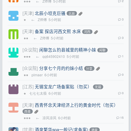
←
Z师傅
5小时前
2
⭐⭐⭐
[天津]
北辰小坦克巨骚
北辰
←
Z师傅
5小时前
3
⭐
[天津]
备案 探店河西文熙 水床
河西
←
Z师傅
5小时前
3
⭐⭐
[众议院]
闲聊怎么钓县城里的精神小妹
闲聊
←
qq645902410
5小时前
1
⭐⭐⭐
[众议院]
分享七个月的约妹小结
分享
plmaer
6小时前
0
⭐⭐
[江苏]
无锡宝龙广场备案贴（勿买）
无锡
七七七太极
6小时前
0
⭐
[天津]
西青怀念天津经济上行的黄金时代（勿买）
西青
←
凉风凉风
6小时前
15
⭐⭐⭐
[甘肃]
酒泉繁华spa一般记(求备案)
酒泉