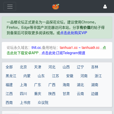
一品楼论坛正式更名为一品探花论坛，建议使用Chrome，
Firefox，Edge等非国产浏览器访问本站，分享
有价值
的帖子得
到备案后可获取更多阅读权限。或
点击此处购买VIP
论坛永久域名：
thlt.cc
,备用地址：
tanhua1.cc
~
tanhua9.cc
,
点
击此处下载安卓APP
,
点击此处订阅Telegram频道
全部
北京
天津
河北
山西
辽宁
吉林
黑龙江
内蒙
山东
江苏
安徽
河南
浙江
福建
上海
广东
广西
海南
湖北
湖南
江西
四川
重庆
陕西
甘肃
云南
边疆
西南
上书房
众议院