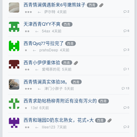
西青情澜偶遇新来6号嫩熊妹子
西青
←
萨尔特
4天前
2
⭐⭐⭐
天津西青QYY不爽
西青
←
54ax
4天前
6
⭐⭐
西青Qyq77号拉完了
西青
←
prahsDeep
4天前
3
⭐
西青小伊伊重体验
西青
←
爱喝茶的花
5天前
1
⭐⭐
西青情澜真实体验38。
西青
←
津门小胖子
5天前
13
⭐⭐⭐
西青求助帖杨柳青附近有没有泻火的
西青
13sf
6天前
0
⭐
西青和瑞园D奶东北熟女，花式+大
西青
←
lilee123
7天前
2
⭐⭐