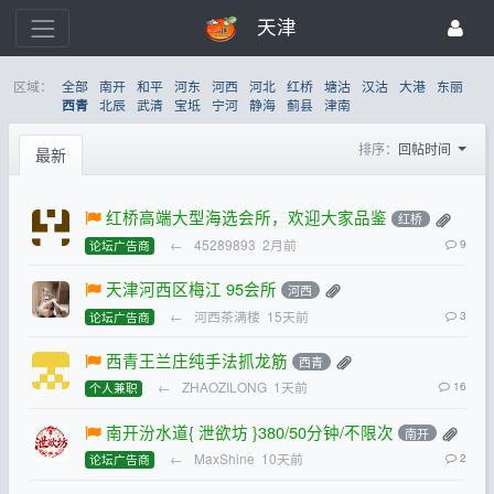
天津
区域：
全部
南开
和平
河东
河西
河北
红桥
塘沽
汉沽
大港
东丽
北辰
武清
宝坻
宁河
静海
蓟县
津南
西青
排序：
回帖时间
最新
红桥高端大型海选会所，欢迎大家品鉴
红桥
←
45289893
2月前
9
论坛广告商
天津河西区梅江 95会所
河西
←
河西茶满楼
15天前
3
论坛广告商
西青王兰庄纯手法抓龙筋
西青
←
ZHAOZILONG
1天前
16
个人兼职
南开汾水道{ 泄欲坊 }380/50分钟/不限次
南开
←
MaxShine
10天前
2
论坛广告商