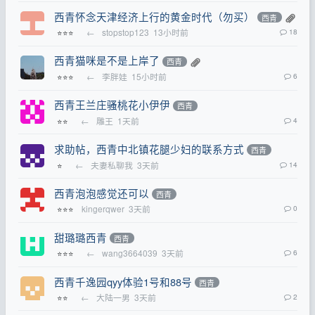
西青怀念天津经济上行的黄金时代（勿买）
西青
←
stopstop123
13小时前
18
⭐⭐⭐
西青猫咪是不是上岸了
西青
←
李胖娃
15小时前
6
⭐⭐⭐
西青王兰庄骚桃花小伊伊
西青
←
雕王
1天前
4
⭐⭐
求助帖，西青中北镇花腿少妇的联系方式
西青
←
夫妻私聊我
3天前
14
⭐
西青泡泡感觉还可以
西青
kingerqwer
3天前
0
⭐⭐⭐
甜璐璐西青
西青
←
wang3664039
3天前
6
⭐⭐⭐
西青千逸园qyy体验1号和88号
西青
←
大陆一男
3天前
2
⭐⭐