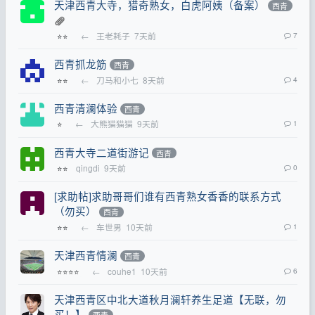
天津西青大寺，猎奇熟女，白虎阿姨（备案）
西青
←
王老耗子
7天前
7
⭐⭐
西青抓龙筋
西青
←
刀马和小七
8天前
4
⭐⭐
西青清澜体验
西青
←
大熊猫猫猫
9天前
1
⭐
西青大寺二道街游记
西青
qingdi
9天前
0
⭐⭐
[求助帖]求助哥哥们谁有西青熟女香香的联系方式
（勿买）
西青
←
车世男
10天前
1
⭐⭐
天津西青情澜
西青
←
couhe1
10天前
6
⭐⭐⭐⭐
天津西青区中北大道秋月澜轩养生足道【无联，勿
买！】
西青