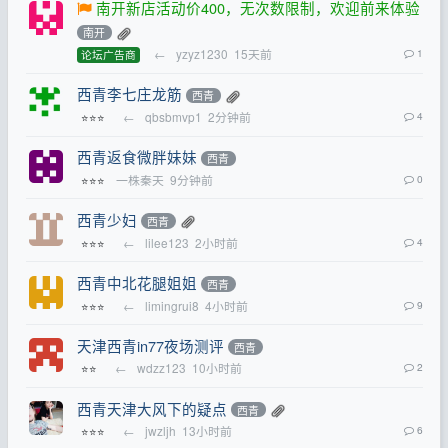
南开新店活动价400，无次数限制，欢迎前来体验
南开
←
yzyz1230
15天前
1
论坛广告商
西青李七庄龙筋
西青
←
qbsbmvp1
2分钟前
4
⭐⭐⭐
西青返食微胖妹妹
西青
一株秦天
9分钟前
0
⭐⭐⭐
西青少妇
西青
←
lilee123
2小时前
4
⭐⭐⭐
西青中北花腿姐姐
西青
←
limingrui8
4小时前
9
⭐⭐⭐
天津西青in77夜场测评
西青
←
wdzz123
10小时前
2
⭐⭐
西青天津大风下的疑点
西青
←
jwzljh
13小时前
6
⭐⭐⭐