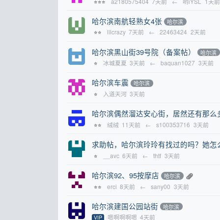
a2180575404
7天前
←
哟iYSL
1天前
⭐⭐⭐
哈尔滨南航轻熟女4张
哈尔滨
lllcrazy
7天前
←
22463424
2天前
⭐⭐
哈尔滨黑山街39号院（备案帖）
哈尔滨
冰城夏夏
3天前
←
baquan1027
3天前
⭐
哈尔滨车震
哈尔滨
入道天河
3天前
⭐
哈尔滨偶然溜达安心街，居然还有那么
绒绒
11天前
←
s100353716
3天前
⭐⭐
求助帖，哈尔滨玲玲有找过的吗？她怎
__avc
6天前
←
thtf
3天前
⭐
哈尔滨92、95按摩店
哈尔滨
erci
8天前
←
sany00
3天前
⭐⭐
哈尔滨建国公园站街
哈尔滨
嗯啊啊啊嗯
4天前
VIP