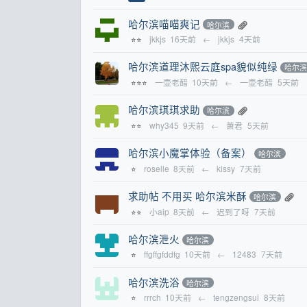
哈尔滨喵喵爽记
哈尔滨
jkkjs
16天前
←
jkkjs
4天前
⭐⭐
哈尔滨道理沐熙云庭spa貌似纯绿
哈尔
一壶老醋
10天前
←
一壶老醋
5天前
⭐⭐⭐
哈尔滨琪琪求助
哈尔滨
why345
9天前
←
萧君
5天前
⭐⭐
哈尔滨小魔掌体验（备案）
哈尔滨
roselle
8天前
←
kissy
7天前
⭐
求助帖 不用买 哈尔滨米酥
哈尔滨
小aip
8天前
←
迟到了呀
7天前
⭐⭐
哈尔滨泄火
哈尔滨
ffgffgfddfg
10天前
←
12483
7天前
⭐
哈尔滨洗浴
哈尔滨
rrrch
10天前
←
tengzengsui
8天前
⭐