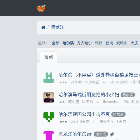
黑龙江
区域：
全部
齐齐哈尔
鸡西
鹤岗
双鸭山
大庆
哈尔滨
最新
哈尔滨（不用买）道外桦树街禧足按摩
vafe99
10小时前
←
kaikai2335
7小
⭐⭐⭐
哈尔滨马端街朋友推的小少妇
哈尔滨
臧小宝
14天前
←
lixiaoshuai
20小时前
⭐⭐
哈尔滨建国公园出击不爽
哈尔滨
blsd
6天前
←
白夜将至
1天前
⭐⭐⭐
黑龙江哈尔滨sm
哈尔滨