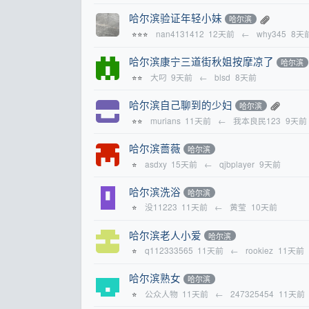
哈尔滨验证年轻小妹
哈尔滨
nan4131412
12天前
←
why345
8天
⭐⭐⭐
哈尔滨康宁三道街秋姐按摩凉了
哈尔滨
大叼
9天前
←
blsd
8天前
⭐⭐
哈尔滨自己聊到的少妇
哈尔滨
murians
11天前
←
我本良民123
9天前
⭐⭐
哈尔滨蔷薇
哈尔滨
asdxy
15天前
←
qjbplayer
9天前
⭐
哈尔滨洗浴
哈尔滨
没11223
11天前
←
黄莹
10天前
⭐
哈尔滨老人小爱
哈尔滨
q112333565
11天前
←
rookiez
11天前
⭐
哈尔滨熟女
哈尔滨
公众人物
11天前
←
247325454
11天前
⭐