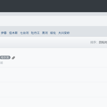
伊春
佳木斯
七台河
牡丹江
黑河
绥化
大兴安岭
排序：
回帖
哈尔滨
时前