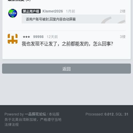
1月前
2
楼
Kismet2026
禁止用户组
该用户账号被封,回复内容自动屏蔽
12天前
3
楼
99998
⭐⭐⭐
我也发现不让发了，之前都能发的，怎么回事？
返回
Powered by
/ 本站服
Processed:
, SQL:
一品探花论坛
0.012
31
务于北美台湾新加坡，严格遵守当地
法律法规