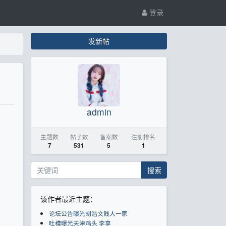
登录
发新帖
admin
主题数
帖子数
备案数
注册排名
7
531
5
1
搜索
该作者最近主题：
论坛公告曝光胡浩文贱人一家
吐槽曝光天津鸡头 李享