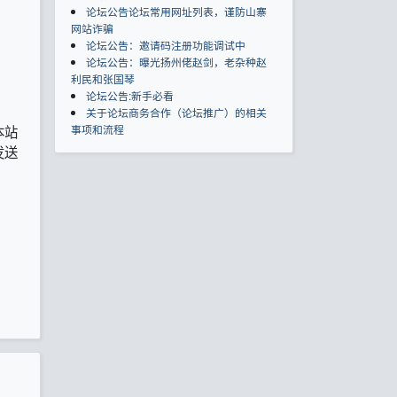
论坛公告论坛常用网址列表，谨防山寨
网站诈骗
论坛公告：邀请码注册功能调试中
论坛公告：曝光扬州佬赵剑，老杂种赵
利民和张国琴
论坛公告:新手必看
关于论坛商务合作（论坛推广）的相关
本站
事项和流程
发送