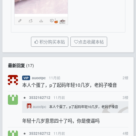
积分购买本贴
点击收藏本帖
最新回复
(
17
)
11月前
2
楼
auootpc
VIP
本人个蛋了，p了起码年轻10几岁，老妈子嗓音
11月前
3
楼
3532162712
⭐
auootpc
本人个蛋了，p了起码年轻10几岁，老妈子嗓音
年轻十几岁意思四十了吗，你是傻逼吗
11月前
4
楼
3532162712
⭐