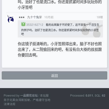
吗，治好了也是流口水。你还是抓紧时间多玩玩你的
小牙签吧
10月前
18
楼
九十个兔牙
⭐⭐⭐
3532162712
看的出来脑子不好使了，这不就有一个活生生
的例子吗，治好了也是流口水。你还是抓紧时间多玩玩你的小牙签
吧
你这镜子挺清晰的，小牙签照得出来，脑子不好也照
出来了，从二院偷回来的吧，有没有白大褂的叔叔跟
你要回去啊。
返回
Powered by
/ 本站服
Processed:
, SQL:
一品探花论坛
0.011
62
务于北美台湾新加坡，严格遵守当地
法律法规