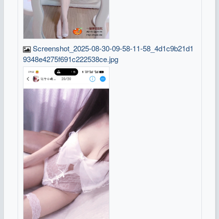
Screenshot_2025-08-30-09-58-11-58_4d1c9b21d1
9348e4275f691c222538ce.jpg