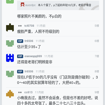
auootpc
本人个蛋了，p了起码年轻10几岁，老妈子嗓音
哪家照片不美颜的，不p白的
11月前
5
楼
tcl0708
⭐⭐
瘦脸严重，人照不符级别的
11月前
6
楼
fr6506
VIP
估计至少35+了
11月前
7
楼
ewewqqq999
VIP
还得是老哥们明辨是非
11月前
8
楼
fr6506
VIP
现在LF低于30的几乎没有（门店到是偶尔碰到），3
0～40的其实就算年轻的了，大把40+的。
11月前
9
楼
cc613
⭐⭐
小晚我去过，虽然不会返食，但是也不差的好吧，说
四十多的太夸张了，最多二十七八三十出头。