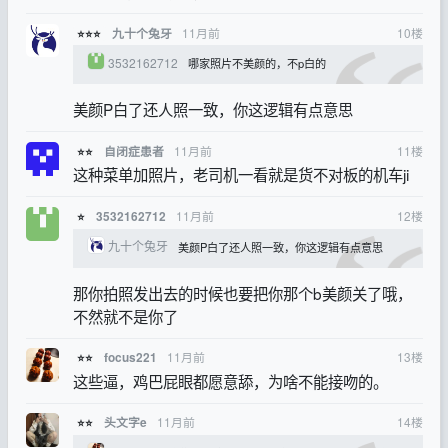
11月前
10
楼
九十个兔牙
⭐⭐⭐
3532162712
哪家照片不美颜的，不p白的
美颜P白了还人照一致，你这逻辑有点意思
11月前
11
楼
自闭症患者
⭐⭐
这种菜单加照片，老司机一看就是货不对板的机车ji
11月前
12
楼
3532162712
⭐
九十个兔牙
美颜P白了还人照一致，你这逻辑有点意思
那你拍照发出去的时候也要把你那个b美颜关了哦，
不然就不是你了
11月前
13
楼
focus221
⭐⭐
这些逼，鸡巴屁眼都愿意舔，为啥不能接吻的。
11月前
14
楼
头文字e
⭐⭐