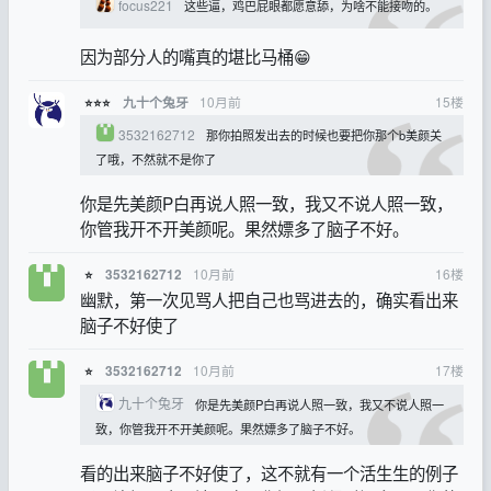
focus221
这些逼，鸡巴屁眼都愿意舔，为啥不能接吻的。
因为部分人的嘴真的堪比马桶😁
10月前
15
楼
九十个兔牙
⭐⭐⭐
3532162712
那你拍照发出去的时候也要把你那个b美颜关
了哦，不然就不是你了
你是先美颜P白再说人照一致，我又不说人照一致，
你管我开不开美颜呢。果然嫖多了脑子不好。
10月前
16
楼
3532162712
⭐
幽默，第一次见骂人把自己也骂进去的，确实看出来
脑子不好使了
10月前
17
楼
3532162712
⭐
九十个兔牙
你是先美颜P白再说人照一致，我又不说人照一
致，你管我开不开美颜呢。果然嫖多了脑子不好。
看的出来脑子不好使了，这不就有一个活生生的例子