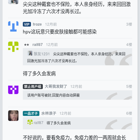
尖尖这种戴套也不保险，本人亲身经历，来来回回激
光加冷冻了六次才没再长过。
12月前
3
楼
froze
VIP
hpv这玩意只要皮肤接触都可能感染
12月前
4
楼
ralf87
⭐⭐
狼友1231
尖尖这种戴套也不保险，本人亲身经历，来来回
回激光加冷冻了六次才没再长过。
得了多久会发病
12月前
5
楼
大哥我发财了
禁止用户组
该用户账号被封,回复内容自动屏蔽
12月前
6
楼
水林浪子
一品才子
ralf87
得了多久会发病
不好说的，要看免疫力，免疫力差的一两周就会长