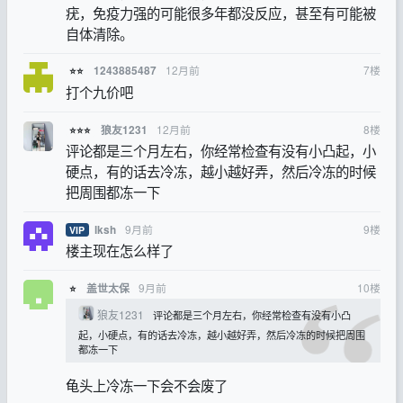
疣，免疫力强的可能很多年都没反应，甚至有可能被
自体清除。
12月前
7
楼
1243885487
⭐⭐
打个九价吧
12月前
8
楼
狼友1231
⭐⭐⭐
评论都是三个月左右，你经常检查有没有小凸起，小
硬点，有的话去冷冻，越小越好弄，然后冷冻的时候
把周围都冻一下
9月前
9
楼
lksh
VIP
楼主现在怎么样了
9月前
10
楼
盖世太保
⭐
狼友1231
评论都是三个月左右，你经常检查有没有小凸
起，小硬点，有的话去冷冻，越小越好弄，然后冷冻的时候把周围
都冻一下
龟头上冷冻一下会不会废了