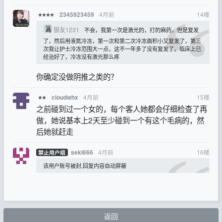
4月前
14
楼
2345923459
⭐⭐⭐⭐
狼友1231
不会，我第一次是激光的，打的麻药，但是复发
了，然后用液氮冷冻，第一次和第二次冷冻面积小又复发了，第三
次我让护士冷冻范围大一点，这不一年多了没有复发了，临床上已
经治好了，冷冻没有激光那么疼
你确定没做阴推之类的？
4月前
15
楼
cloudwhx
⭐⭐
之前碰到过一个女的，每个客人她都会仔细检查了再
做，她说基本上2天至少碰到一个有这个毛病的，然
后她就赶走
4月前
16
楼
seki666
禁止用户组
该用户账号被封,回复内容自动屏蔽
返回