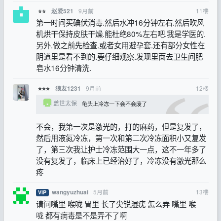
9月前
11
楼
赵爱521
⭐⭐
第一时间买碘伏消毒.然后水冲16分钟左右.然后吹风
机烘干保持皮肤干燥.能杜绝80%左右吧.我是学医的.
另外.做之前先检查.或者女用避孕套.还有部分女性在
阴道里是看不到的.要仔细观察.发现里面去卫生间肥
皂水16分钟清洗.
9月前
12
楼
狼友1231
⭐⭐⭐
盖世太保
龟头上冷冻一下会不会废了
不会，我第一次是激光的，打的麻药，但是复发了，
然后用液氮冷冻，第一次和第二次冷冻面积小又复发
了，第三次我让护士冷冻范围大一点，这不一年多了
没有复发了，临床上已经治好了，冷冻没有激光那么
疼
5月前
13
楼
wangyuzhuai
VIP
请问嘴里 喉咙 胃里 长了尖锐湿疣 怎么弄 嘴里 喉
咙 都有病毒是不是弄不了啊