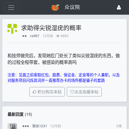
众议院
求助得尖锐湿疣的概率
12月前
4883
ralf87
⭐⭐
和技师做完后，发现她肛门处长了类似尖锐湿疣的东西，做
的过程全程带套，被感染的概率高吗
注意：见面之前索取红包、路费、保证金、定金等的个人兼职，以及
对服务项目闪烁其词并一直推荐办卡的场所都是骗子的套路
积分购买本贴
点击收藏本帖
最新回复
(
15
)
12月前
2
楼
狼友1231
⭐⭐⭐