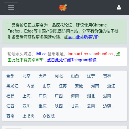
一品楼论坛正式更名为一品探花论坛，建议使用Chrome，
Firefox，Edge等非国产浏览器访问本站，分享
有价值
的帖子得
到备案后可获取更多阅读权限。或
点击此处购买VIP
论坛永久域名：
thlt.cc
,备用地址：
tanhua1.cc
~
tanhua9.cc
,
点
击此处下载安卓APP
,
点击此处订阅Telegram频道
全部
北京
天津
河北
山西
辽宁
吉林
黑龙江
内蒙
山东
江苏
安徽
河南
浙江
福建
上海
广东
广西
海南
湖北
湖南
江西
四川
重庆
陕西
甘肃
云南
边疆
西南
上书房
众议院