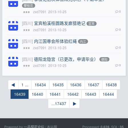
攀枝花
zxd7091
2013-10-25
0
⭐⭐⭐
[四川]
宜宾柏溪桂圆路发廊猎艳记
宜宾
zxd7091
2013-10-25
0
⭐⭐⭐
[四川]
内江国尊会所体验红绳
内江
zxd7091
2013-10-25
0
⭐⭐⭐
[四川]
德阳龙隐宫（已更改，申请毕业）
德阳
zxd7091
2013-10-25
0
⭐⭐⭐
◀
1 ...
16434
16435
16436
16437
16438
16439
16440
16441
16442
16443
16444
...17437
▶
Powered by
/ 本站服
Processed:
, SQL:
一品探花论坛
0.628
35