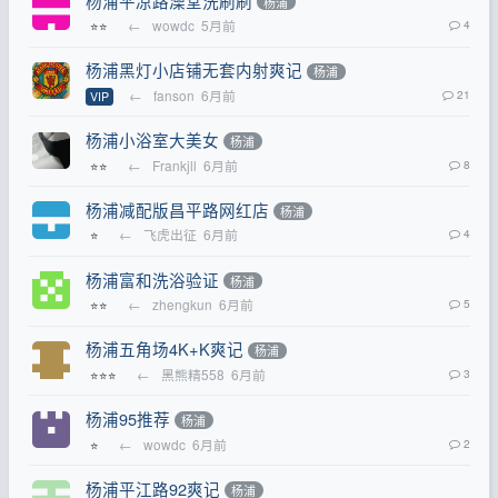
杨浦平凉路澡堂洗刷刷
杨浦
←
wowdc
5月前
4
⭐⭐
杨浦黑灯小店铺无套内射爽记
杨浦
←
fanson
6月前
21
VIP
杨浦小浴室大美女
杨浦
←
Frankjll
6月前
8
⭐⭐
杨浦减配版昌平路网红店
杨浦
←
飞虎出征
6月前
4
⭐
杨浦富和洗浴验证
杨浦
←
zhengkun
6月前
5
⭐⭐
杨浦五角场4K+K爽记
杨浦
←
黑熊精558
6月前
3
⭐⭐⭐
杨浦95推荐
杨浦
←
wowdc
6月前
2
⭐
杨浦平江路92爽记
杨浦