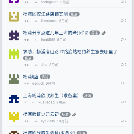
←
sodagreen
8月前
1
⭐⭐
杨浦区控江路店铺实测
杨浦
←
liumaoran
8月前
5
⭐⭐
杨浦分享点这几年上海的老师们2
杨浦
←
thm8585
8月前
4
⭐⭐
求助，杨浦唐山路17路底站栖约养生搬去哪里了
杨浦
←
Jinz
8月前
5
⭐⭐
杨浦fj店
杨浦
esduck
9月前
0
⭐⭐
上海杨浦欣欣养生（求备案）
杨浦
←
kuaileqaq
9月前
5
⭐
杨浦验证少妇云初
杨浦
←
kyo2995
10月前
2
⭐⭐
杨浦欣欣养生验证(求备案)
杨浦