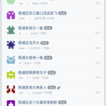
←
68ok
6月前
5
⭐⭐
杨浦区控江路口活店双飞
杨浦
←
经济实惠
6月前
3
⭐⭐⭐
杨浦老地方一般
杨浦
←
ziege
7月前
1
⭐
杨浦足浴开大
杨浦
11342255
7月前
0
⭐⭐⭐
杨浦五角场一般
杨浦
hryme
7月前
0
⭐
杨浦原棋牌室位子
杨浦
←
ziege
7月前
3
⭐⭐
杨浦老地方来新人
杨浦
←
wujason
8月前
9
⭐⭐
杨浦区这个位置经常刷新
杨浦