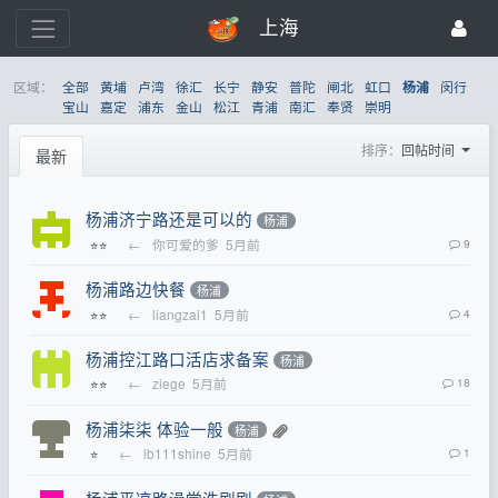
上海
区域：
全部
黄埔
卢湾
徐汇
长宁
静安
普陀
闸北
虹口
闵行
杨浦
宝山
嘉定
浦东
金山
松江
青浦
南汇
奉贤
崇明
排序：
回帖时间
最新
杨浦济宁路还是可以的
杨浦
←
你可爱的爹
5月前
9
⭐⭐
杨浦路边快餐
杨浦
←
liangzai1
5月前
4
⭐⭐
杨浦控江路口活店求备案
杨浦
←
ziege
5月前
18
⭐⭐
杨浦柒柒 体验一般
杨浦
←
lb111shine
5月前
1
⭐