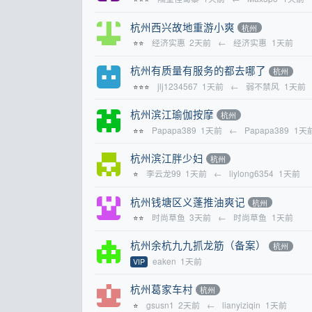
杭州西兴故地重游小爽
杭州
经济实惠
2天前
←
经济实惠
1天前
⭐⭐
杭州有质量有服务的都去哪了
杭州
jlj1234567
1天前
←
弱不禁风
1天前
⭐⭐⭐
杭州滨江瑜伽按摩
杭州
Papapa389
1天前
←
Papapa389
1天
⭐⭐
杭州滨江胖少妇
杭州
李云龙99
1天前
←
liylong6354
1天前
⭐
杭州钱塘区义蓬推油爽记
杭州
时尚草鱼
3天前
←
时尚草鱼
1天前
⭐⭐
杭州余杭九九抓龙筋（备案）
杭州
eaken
1天前
VIP
杭州葛家车村
杭州
gsusn1
2天前
←
lianyiziqin
1天前
⭐