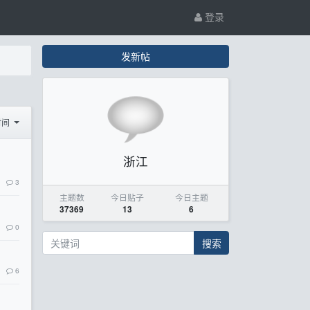
登录
发新帖
时间
浙江
3
主题数
今日贴子
今日主题
37369
13
6
0
搜索
6