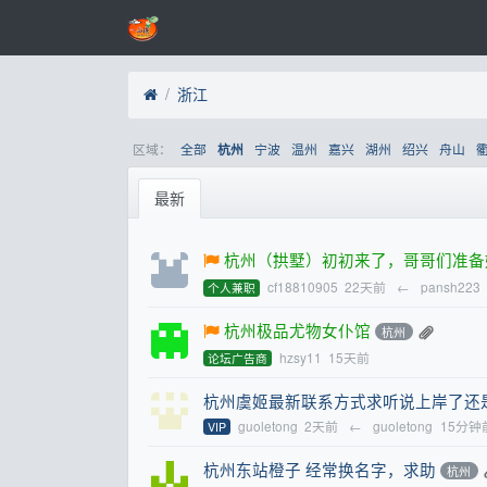
浙江
区域：
全部
宁波
温州
嘉兴
湖州
绍兴
舟山
杭州
最新
杭州（拱墅）初初来了，哥哥们准备
cf18810905
22天前
←
pansh223
个人兼职
杭州极品尤物女仆馆
杭州
hzsy11
15天前
论坛广告商
杭州虞姬最新联系方式求听说上岸了还
guoletong
2天前
←
guoletong
15分钟
VIP
杭州东站橙子 经常换名字，求助
杭州