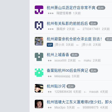
杭州萧山瓜沥足疗店非常不爽
杭州
隔壁怪蜀黍
1天前
⭐⭐⭐
杭州有关私影的前前后后
杭州
雅阁步
2天前
←
2703417461
2天前
⭐⭐⭐
杭州避雷余杭仓前仓泽云庭 别去！
杭
j贾小天
3天前
←
j贾小天
2天前
VIP
杭州上城香香
杭州
xxxxxllllll
2天前
←
maku
2天前
⭐⭐
备案贴杭州00后会所爽记
杭州
kkkssssqqq
3天前
⭐⭐
杭州贴沙河
杭州
1228836436
6天前
←
maoak
4天前
⭐⭐
杭州钱塘大江东义蓬难得2张少妇，卸
Max3po
5天前
←
958898075
4天前
⭐⭐