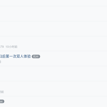
679
10小时前
归后第一次双人体验
杭州
前
时前
杭州