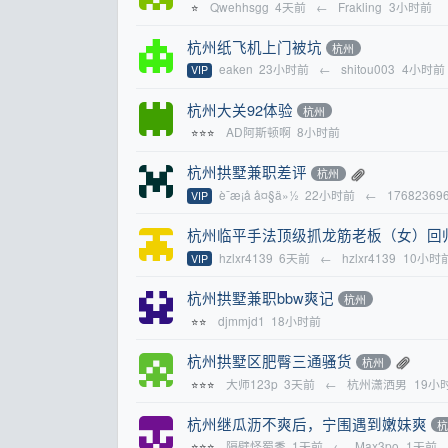
Qwehhsgg
4天前
←
Frakling
3小时前
⭐
杭州纸飞机上门被坑
杭州
eaken
23小时前
←
shitou003
4小时前
VIP
杭州大关92体验
杭州
AD阿斯顿啊
8小时前
⭐⭐⭐
杭州拱墅兼职差评
杭州
è¯æ¡å å¤§ä»½
22小时前
←
17682369
VIP
杭州临平手法顶级抓龙筋老板（女）回
hzlxr4139
6天前
←
hzlxr4139
10小时
VIP
杭州拱墅兼职bbw爽记
杭州
djmmjd1
18小时前
⭐⭐
杭州拱墅区肥臀三通骚货
杭州
大师123p
3天前
←
杭州潇洒男
19小
⭐⭐⭐
杭州继瓜沥不爽后，宁围遇到嫩妹爽
隔壁怪蜀黍
1天前
←
Max3po
1天前
⭐⭐⭐