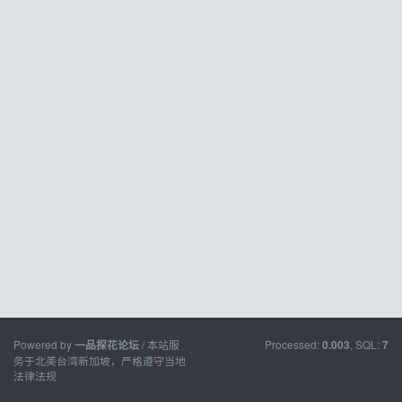
Powered by
/ 本站服
Processed:
, SQL:
一品探花论坛
0.003
7
务于北美台湾新加坡，严格遵守当地
法律法规