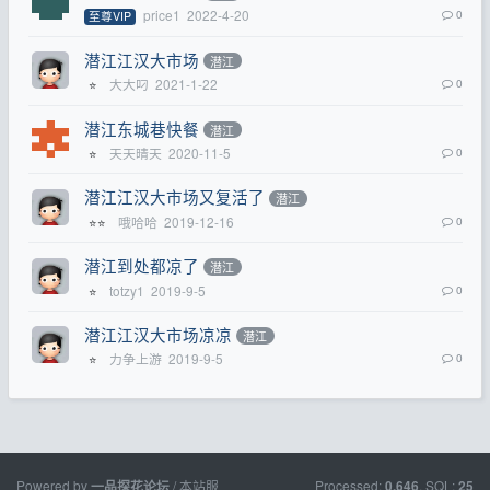
price1
2022-4-20
0
至尊VIP
潜江江汉大市场
潜江
大大叼
2021-1-22
0
⭐
潜江东城巷快餐
潜江
天天晴天
2020-11-5
0
⭐
潜江江汉大市场又复活了
潜江
哦哈哈
2019-12-16
0
⭐⭐
潜江到处都凉了
潜江
totzy1
2019-9-5
0
⭐
潜江江汉大市场凉凉
潜江
力争上游
2019-9-5
0
⭐
Powered by
/ 本站服
Processed:
, SQL:
一品探花论坛
0.646
25