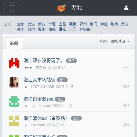
湖北
区域：
全部
武汉
黄石
十堰
宜昌
襄樊
鄂州
荆门
孝感
荆州
黄冈
咸宁
随州
恩施
仙桃
天门
神农架
潜江
排序：
回帖时间
最新
潜江现在没得玩了。
潜江
雪之夜
2025-3-24
0
⭐⭐⭐
潜江大市场站街
潜江
17671019985
2025-2-15
0
⭐
潜江白金瀚spa
潜江
←
lhlyyds
2024-11-14
1
⭐
潜江清沐92（备案贴）
潜江
advhhbh
2024-7-16
0
⭐
潜江城区美少妇