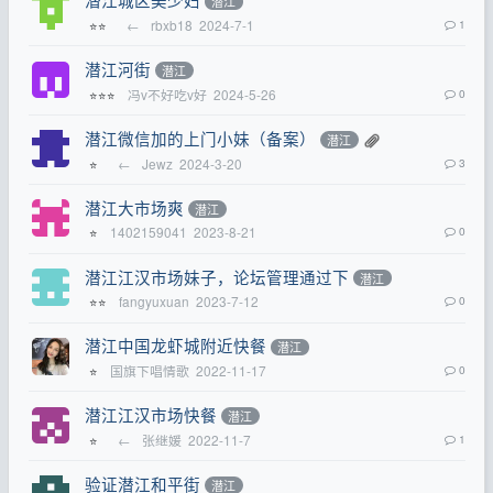
潜江
←
rbxb18
2024-7-1
1
⭐⭐
潜江河街
潜江
冯v不好吃v好
2024-5-26
0
⭐⭐⭐
潜江微信加的上门小妹（备案）
潜江
←
Jewz
2024-3-20
3
⭐
潜江大市场爽
潜江
1402159041
2023-8-21
0
⭐
潜江江汉市场妹子，论坛管理通过下
潜江
fangyuxuan
2023-7-12
0
⭐⭐
潜江中国龙虾城附近快餐
潜江
国旗下唱情歌
2022-11-17
0
⭐
潜江江汉市场快餐
潜江
←
张继媛
2022-11-7
1
⭐
验证潜江和平街
潜江